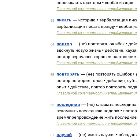
перечислить факторы • вербализация 
Глагольной сочетаемости непредметных и
писать
— историю • вербализация писат
63
вербализация писать правду • вербали
Глагольной сочетаемости непредметных и
повтор
— (не) повторять ошибок • дейс
64
вдохнуть новую жизнь • действие, кауза
повтор вернулось хорошее настроение 
Глагольной сочетаемости непредметных и
повторять
— (не) повторять ошибок • д
65
повтор повторил голос • действие, субъ
опыт • действие, повтор повторить подв
Глагольной сочетаемости непредметных и
последний
— (не) слышать последних с
66
вспомнить последнюю неделю • повтор,
времяпрепровождение жить последние
Глагольной сочетаемости непредметных и
случай
— (не) иметь случая • обладани
67