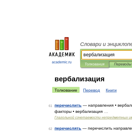
Словари и энциклоп
academic.ru
Толкования
Переводы
вербализация
Толкование
Перевод
Книги
перечислить
— направления • вербали
61
факторы • вербализация …
Глагольной сочетаемости непредметных и
перечислять
— перечислить направлен
62