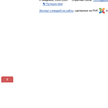
© Академик, 2000-2026
Обратная связь:
Техподдерж
👣 Путешествия
Экспорт словарей на сайты
, сделанные на PHP,
Jo
3