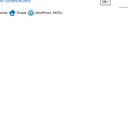
ка
,
Реклама на сайте
18+
omla,
Drupal,
WordPress, MODx.