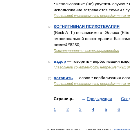
• использование (не) упустить случая 
использование встречаются случаи • с
Глагольной сочетаемости непредметных и
КОГНИТИВНАЯ ПСИХОТЕРАПИЯ
— Ос
68
(Beck А. Т.) независимо от Эллиса (Elli
эмоциональной психотерапии. Как сам
позже&#8230; …
Психотерапевтическая энциклопедия
вздор
— говорить • вербализация вздо
69
Глагольной сочетаемости непредметных и
вставить
— слово • вербализация слов
70
Глагольной сочетаемости непредметных и
Страницы
←
Предыдущая
Сле
1
2
3
4
5
6