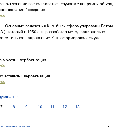
• использование воспользоваться случаем • непрямой объект,
уществование / создание …
мён
новные положения К. п. были сформулированы Беком
s А.), который в 1950 е гг. разработал метод рационально
остоятельное направление К. п. сформировалась уже
р молоть • вербализация …
мён
о вставить • вербализация …
мён
дующая
→
7
8
9
10
11
12
13