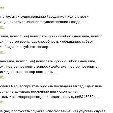
…
мён
ь музыку • существование / создание писать ответ •
зация писать сочинение • существование / создание …
мён
твие, повтор (не) повторять чужих ошибок • действие, повтор
ция, повтор вернулась способность • обладание, субъект,
• обладание, субъект, повтор …
мён
ействие, повтор (не) повторять чужих ошибок • действие,
ект, повтор повторить вопрос • действие, повтор повторить
иг • действие, повтор повторить …
мён
лов • Neg, восприятие бросить последний взгляд • действие
 знание доживать последние дни • окончание,
 годы • времяпрепровождение задать последний&#8230; …
мён
е (не) пропускать случая • использование (не) упускать случая