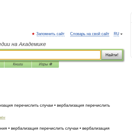
Запомнить сайт
Словарь на свой сайт
RU
едии на Академике
Найти!
Книги
Игры ⚽
зация перечислить случаи • вербализация перечислить
мён
ия • вербализация перечислить случаи • вербализация